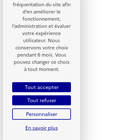
Portail de signalement
fréquentation du site afin
d’en améliorer le
Foire aux questions
fonctionnement,
Formulaire de contact
l’administration et évaluer
Presse
votre expérience
utilisateur. Nous
conservons votre choix
pendant 6 mois. Vous
pouvez changer ce choix
Plan du site
à tout moment.
Mentions légales
CGU
Tout accepter
CGV
Tout refuser
Politique des cookies
Personnaliser
Données personnelles
Accessibilité : non conforme
En savoir plus
Gestion des cookies