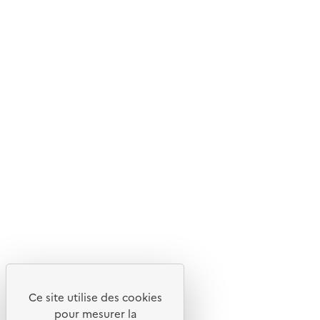
© 2026 ADEME - Tous droits réservés
Ce site internet est pensé et développé avec un objectif
d'écoconception.
En savoir plus sur l'écoconception du site
Suivez-nous
Flux RSS
Lettres d'information de l'ADEME
X
Linkedin
Instagram
Youtube
Ce site utilise des cookies
Liens utiles
pour mesurer la