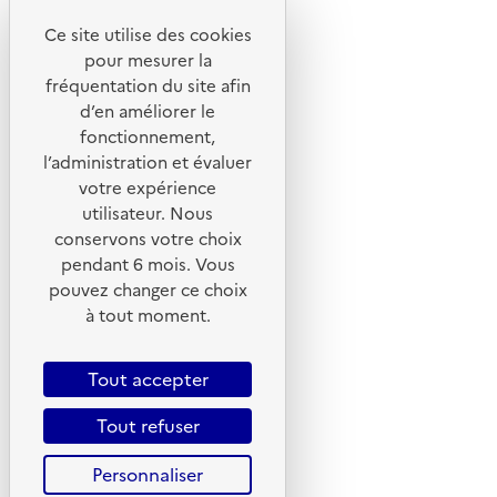
Ce site utilise des cookies
Liens utiles
pour mesurer la
Portail de signalement
fréquentation du site afin
d’en améliorer le
Foire aux questions
fonctionnement,
Formulaire de contact
l’administration et évaluer
Presse
votre expérience
utilisateur. Nous
conservons votre choix
pendant 6 mois. Vous
pouvez changer ce choix
Plan du site
à tout moment.
Mentions légales
CGU
Tout accepter
CGV
Tout refuser
Politique des cookies
Personnaliser
Données personnelles