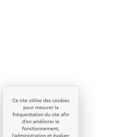
d'écoconception.
En savoir plus sur l'écoconception du site
Suivez-nous
Flux RSS
Lettres d'information de l'ADEME
X
Linkedin
Instagram
Youtube
Ce site utilise des cookies
Liens utiles
pour mesurer la
Portail de signalement
fréquentation du site afin
d’en améliorer le
Foire aux questions
fonctionnement,
Formulaire de contact
l’administration et évaluer