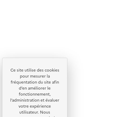
Suivez-nous
Flux RSS
Lettres d'information de l'ADEME
X
Linkedin
Instagram
Youtube
Ce site utilise des cookies
Liens utiles
pour mesurer la
Portail de signalement
fréquentation du site afin
d’en améliorer le
Foire aux questions
fonctionnement,
Formulaire de contact
l’administration et évaluer
Presse
votre expérience
utilisateur. Nous