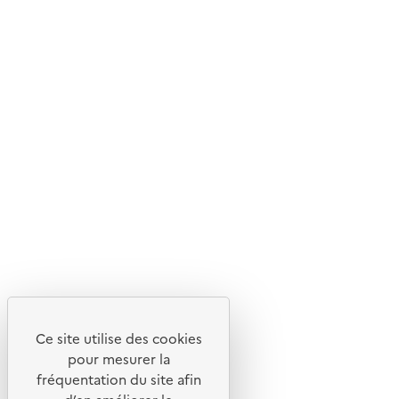
Ce site internet est pensé et développé avec un objectif
d'écoconception.
En savoir plus sur l'écoconception du site
Suivez-nous
Flux RSS
Lettres d'information de l'ADEME
X
Linkedin
Instagram
Youtube
Ce site utilise des cookies
Liens utiles
pour mesurer la
Portail de signalement
fréquentation du site afin