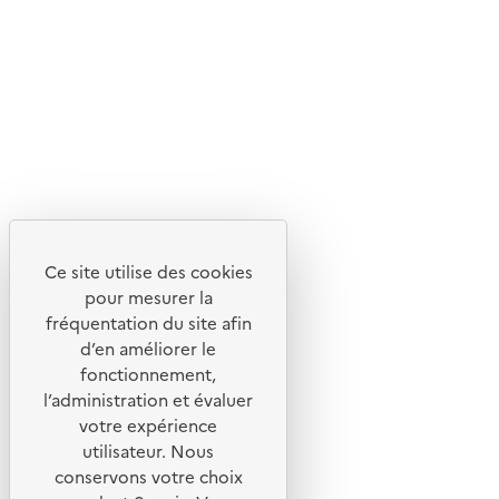
Suivez-nous
Flux RSS
Lettres d'information de l'ADEME
X
Linkedin
Instagram
Youtube
Ce site utilise des cookies
Liens utiles
pour mesurer la
Portail de signalement
fréquentation du site afin
d’en améliorer le
Foire aux questions
fonctionnement,
Formulaire de contact
l’administration et évaluer
Presse
votre expérience
utilisateur. Nous
conservons votre choix