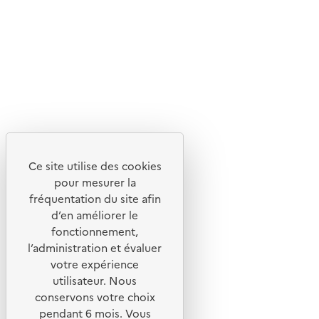
Ce site internet est pensé et développé avec un objectif
d'écoconception.
En savoir plus sur l'écoconception du site
Suivez-nous
Flux RSS
Lettres d'information de l'ADEME
Ce site utilise des cookies
X
pour mesurer la
Linkedin
fréquentation du site afin
Instagram
d’en améliorer le
fonctionnement,
Youtube
l’administration et évaluer
votre expérience
Liens utiles
utilisateur. Nous
Portail de signalement
conservons votre choix
pendant 6 mois. Vous
Foire aux questions