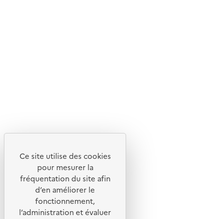
En savoir plus sur l'écoconception du site
Suivez-nous
Flux RSS
Lettres d'information de l'ADEME
X
Linkedin
Instagram
Youtube
Ce site utilise des cookies
Liens utiles
pour mesurer la
Portail de signalement
fréquentation du site afin
d’en améliorer le
Foire aux questions
fonctionnement,
Formulaire de contact
l’administration et évaluer