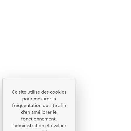
Nos magazines et newsletters
Ce site utilise des cookies
© 2026 ADEME - Tous droits réservés
pour mesurer la
fréquentation du site afin
d’en améliorer le
Ce site internet est pensé et développé avec un objectif
fonctionnement,
d'écoconception.
l’administration et évaluer