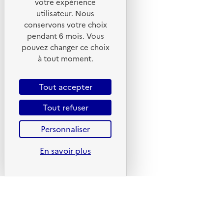
votre expérience
En savoir plus sur l'écoconception du site
utilisateur. Nous
conservons votre choix
Suivez-nous
pendant 6 mois. Vous
Flux RSS
pouvez changer ce choix
Lettres d'information de l'ADEME
à tout moment.
X
Tout accepter
Linkedin
Instagram
Tout refuser
Youtube
Personnaliser
Liens utiles
En savoir plus
Portail de signalement
Foire aux questions
Formulaire de contact
Presse