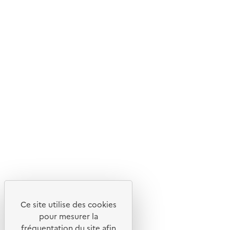
Ret
Livraison gratuite
Livraison entre 3 et 5 jours
Découvrez
Notre site
Ce site utilise des cookies
pour mesurer la
fréquentation du site afin