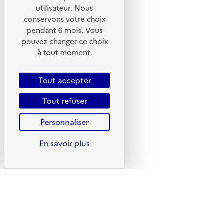
Liens utiles
utilisateur. Nous
Portail de signalement
conservons votre choix
pendant 6 mois. Vous
Foire aux questions
pouvez changer ce choix
Formulaire de contact
à tout moment.
Presse
Tout accepter
Tout refuser
Plan du site
Personnaliser
Mentions légales
En savoir plus
CGU
CGV
Politique des cookies
Données personnelles
Accessibilité : non conforme