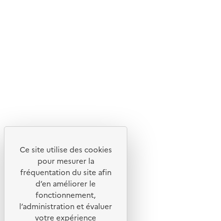
© 2026 ADEME - Tous droits réservés
Ce site internet est pensé et développé avec un objectif
d'écoconception.
En savoir plus sur l'écoconception du site
Suivez-nous
Flux RSS
Lettres d'information de l'ADEME
Ce site utilise des cookies
X
pour mesurer la
Linkedin
fréquentation du site afin
Instagram
d’en améliorer le
fonctionnement,
Youtube
l’administration et évaluer
votre expérience