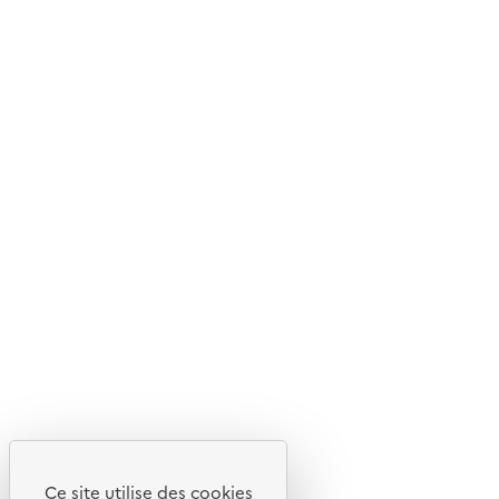
© 2026 ADEME - Tous droits réservés
Ce site internet est pensé et développé avec un objectif
d'écoconception.
En savoir plus sur l'écoconception du site
Suivez-nous
Flux RSS
Lettres d'information de l'ADEME
X
Linkedin
Instagram
Youtube
Ce site utilise des cookies