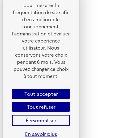
Liens utiles
pour mesurer la
Portail de signalement
fréquentation du site afin
d’en améliorer le
Foire aux questions
fonctionnement,
Formulaire de contact
l’administration et évaluer
Presse
votre expérience
utilisateur. Nous
conservons votre choix
pendant 6 mois. Vous
pouvez changer ce choix
Plan du site
à tout moment.
Mentions légales
CGU
Tout accepter
CGV
Tout refuser
Politique des cookies
Personnaliser
Données personnelles
Accessibilité : non conforme
En savoir plus