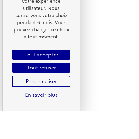
votre expérience
© 2026 ADEME - Tous droits réservés
utilisateur. Nous
conservons votre choix
pendant 6 mois. Vous
Ce site internet est pensé et développé avec un objectif
pouvez changer ce choix
d'écoconception.
à tout moment.
En savoir plus sur l'écoconception du site
Tout accepter
Suivez-nous
Tout refuser
Flux RSS
Lettres d'information de l'ADEME
Personnaliser
X
En savoir plus
Linkedin
Instagram
Youtube
Liens utiles