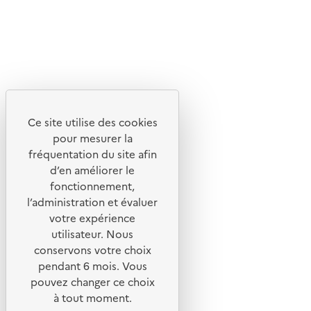
Lettres d'information de l'ADEME
X
Linkedin
Instagram
Youtube
Ce site utilise des cookies
Liens utiles
pour mesurer la
Portail de signalement
fréquentation du site afin
d’en améliorer le
Foire aux questions
fonctionnement,
Formulaire de contact
l’administration et évaluer
Presse
votre expérience
utilisateur. Nous
conservons votre choix
pendant 6 mois. Vous
pouvez changer ce choix
Plan du site
à tout moment.
Mentions légales