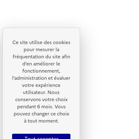
Linkedin
Instagram
Youtube
Ce site utilise des cookies
Liens utiles
pour mesurer la
Portail de signalement
fréquentation du site afin
d’en améliorer le
Foire aux questions
fonctionnement,
Formulaire de contact
l’administration et évaluer
Presse
votre expérience
utilisateur. Nous
conservons votre choix
pendant 6 mois. Vous
pouvez changer ce choix
Plan du site
à tout moment.
Mentions légales
CGU
Tout accepter