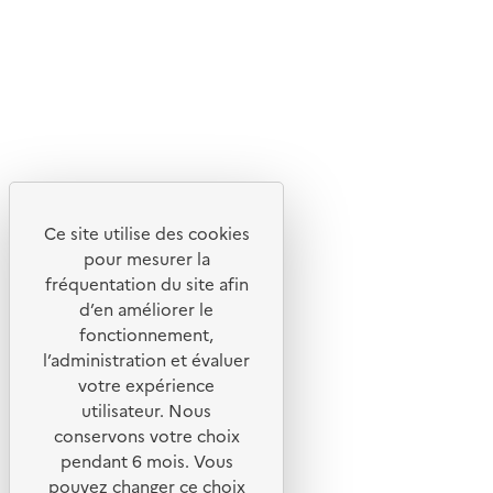
Flux RSS
Lettres d'information de l'ADEME
X
Linkedin
Instagram
Youtube
Ce site utilise des cookies
Liens utiles
pour mesurer la
Portail de signalement
fréquentation du site afin
d’en améliorer le
Foire aux questions
fonctionnement,
Formulaire de contact
l’administration et évaluer
Presse
votre expérience
utilisateur. Nous
conservons votre choix
pendant 6 mois. Vous
pouvez changer ce choix