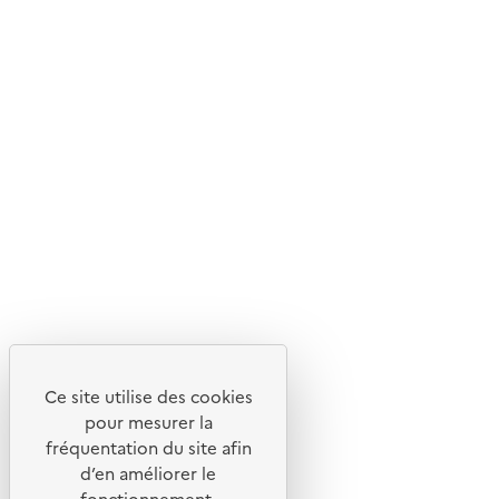
Ce site internet est pensé et développé avec un objectif
d'écoconception.
En savoir plus sur l'écoconception du site
Suivez-nous
Flux RSS
Lettres d'information de l'ADEME
X
Linkedin
Instagram
Youtube
Ce site utilise des cookies
Liens utiles
pour mesurer la
Portail de signalement
fréquentation du site afin
d’en améliorer le
Foire aux questions