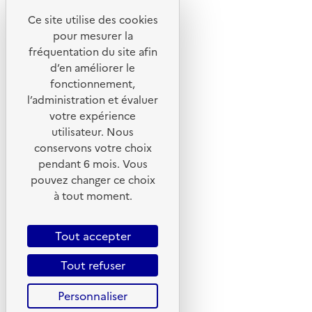
Ce site utilise des cookies
Liens utiles
pour mesurer la
Portail de signalement
fréquentation du site afin
d’en améliorer le
Foire aux questions
fonctionnement,
Formulaire de contact
l’administration et évaluer
Presse
votre expérience
utilisateur. Nous
conservons votre choix
pendant 6 mois. Vous
pouvez changer ce choix
Plan du site
à tout moment.
Mentions légales
CGU
Tout accepter
CGV
Tout refuser
Politique des cookies
Personnaliser
Données personnelles