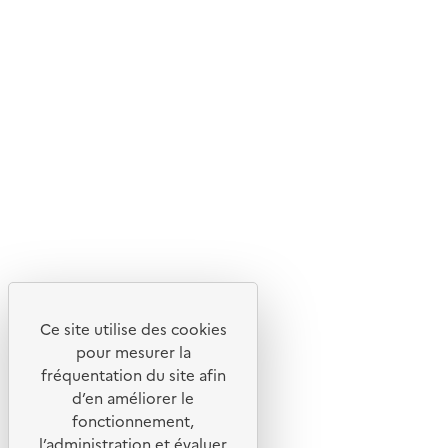
d'écoconception.
En savoir plus sur l'écoconception du site
Suivez-nous
Flux RSS
Lettres d'information de l'ADEME
X
Linkedin
Instagram
Youtube
Ce site utilise des cookies
Liens utiles
pour mesurer la
Portail de signalement
fréquentation du site afin
d’en améliorer le
Foire aux questions
fonctionnement,
Formulaire de contact
l’administration et évaluer