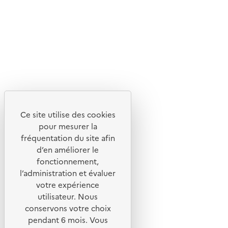
Flux RSS
Lettres d'information de l'ADEME
X
Linkedin
Instagram
Youtube
Ce site utilise des cookies
Liens utiles
pour mesurer la
Portail de signalement
fréquentation du site afin
d’en améliorer le
Foire aux questions
fonctionnement,
Formulaire de contact
l’administration et évaluer
Presse
votre expérience
utilisateur. Nous
conservons votre choix
pendant 6 mois. Vous