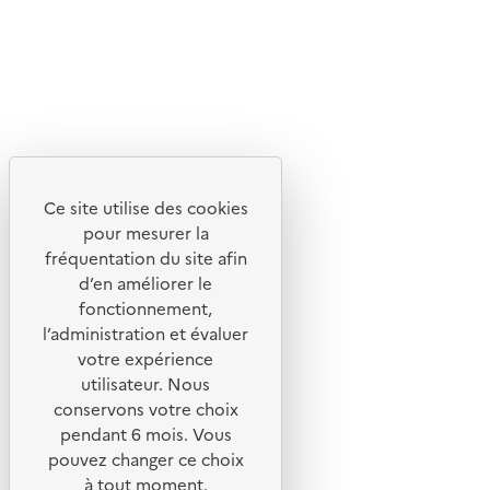
Lettres d'information de l'ADEME
X
Linkedin
Instagram
Youtube
Ce site utilise des cookies
Liens utiles
pour mesurer la
Portail de signalement
fréquentation du site afin
d’en améliorer le
Foire aux questions
fonctionnement,
Formulaire de contact
l’administration et évaluer
Presse
votre expérience
utilisateur. Nous
conservons votre choix
pendant 6 mois. Vous
pouvez changer ce choix
Plan du site
à tout moment.