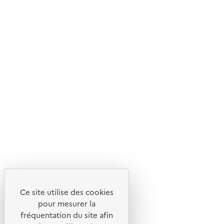
Ce site internet est pensé et développé avec un objectif
d'écoconception.
En savoir plus sur l'écoconception du site
Suivez-nous
Flux RSS
Lettres d'information de l'ADEME
X
Linkedin
Instagram
Youtube
Ce site utilise des cookies
Liens utiles
pour mesurer la
Portail de signalement
fréquentation du site afin