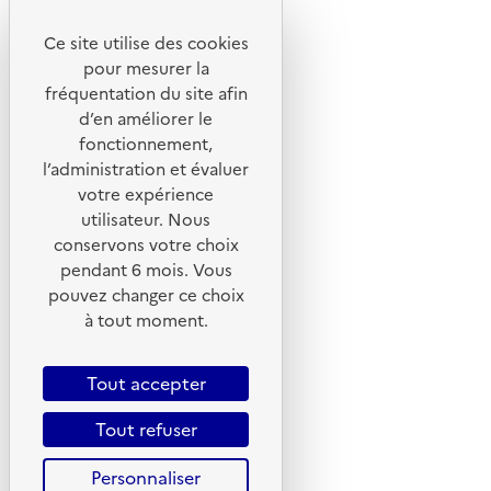
Ce site utilise des cookies
Liens utiles
pour mesurer la
Portail de signalement
fréquentation du site afin
d’en améliorer le
Foire aux questions
fonctionnement,
Formulaire de contact
l’administration et évaluer
Presse
votre expérience
utilisateur. Nous
conservons votre choix
pendant 6 mois. Vous
pouvez changer ce choix
Plan du site
à tout moment.
Mentions légales
CGU
Tout accepter
CGV
Tout refuser
Politique des cookies
Personnaliser
Données personnelles