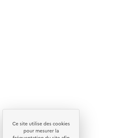
Ce site internet est pensé et développé avec un objectif
d'écoconception.
En savoir plus sur l'écoconception du site
Suivez-nous
Flux RSS
Lettres d'information de l'ADEME
X
Linkedin
Instagram
Youtube
Ce site utilise des cookies
Liens utiles
pour mesurer la
Portail de signalement
fréquentation du site afin