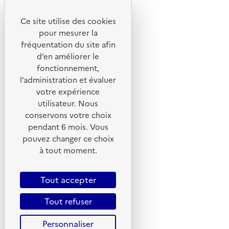
Ce site utilise des cookies
Liens utiles
pour mesurer la
Portail de signalement
fréquentation du site afin
d’en améliorer le
Foire aux questions
fonctionnement,
Formulaire de contact
l’administration et évaluer
Presse
votre expérience
utilisateur. Nous
conservons votre choix
pendant 6 mois. Vous
pouvez changer ce choix
Plan du site
à tout moment.
Mentions légales
CGU
Tout accepter
CGV
Tout refuser
Politique des cookies
Personnaliser
Données personnelles