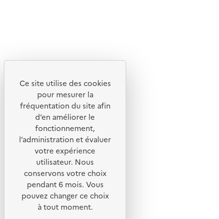
Lettres d'information de l'ADEME
X
Linkedin
Instagram
Youtube
Ce site utilise des cookies
Liens utiles
pour mesurer la
Portail de signalement
fréquentation du site afin
d’en améliorer le
Foire aux questions
fonctionnement,
Formulaire de contact
l’administration et évaluer
Presse
votre expérience
utilisateur. Nous
conservons votre choix
pendant 6 mois. Vous
pouvez changer ce choix
Plan du site
à tout moment.
Mentions légales