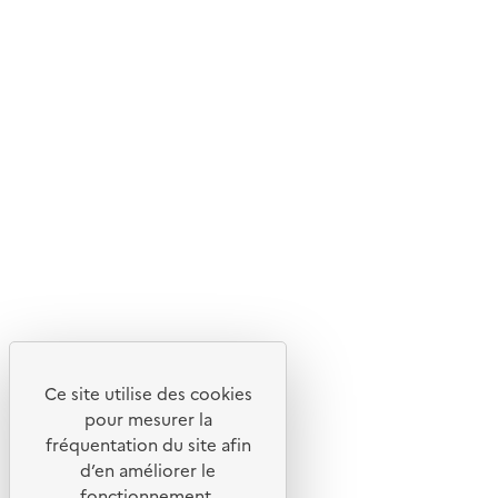
Ce site internet est pensé et développé avec un objectif
d'écoconception.
En savoir plus sur l'écoconception du site
Suivez-nous
Flux RSS
Lettres d'information de l'ADEME
X
Linkedin
Instagram
Youtube
Ce site utilise des cookies
Liens utiles
pour mesurer la
Portail de signalement
fréquentation du site afin
d’en améliorer le
Foire aux questions
fonctionnement,