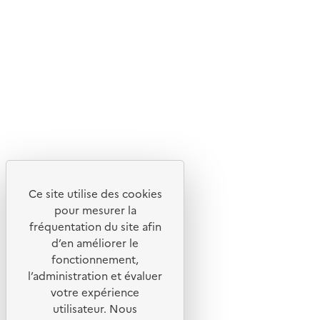
Suivez-nous
Flux RSS
Lettres d'information de l'ADEME
X
Linkedin
Instagram
Youtube
Ce site utilise des cookies
Liens utiles
pour mesurer la
Portail de signalement
fréquentation du site afin
d’en améliorer le
Foire aux questions
fonctionnement,
Formulaire de contact
l’administration et évaluer
Presse
votre expérience
utilisateur. Nous