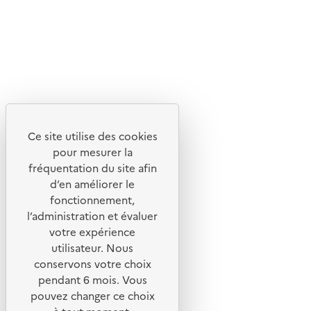
Lettres d'information de l'ADEME
X
Linkedin
Instagram
Youtube
Ce site utilise des cookies
Liens utiles
pour mesurer la
Portail de signalement
fréquentation du site afin
d’en améliorer le
Foire aux questions
fonctionnement,
Formulaire de contact
l’administration et évaluer
Presse
votre expérience
utilisateur. Nous
conservons votre choix
pendant 6 mois. Vous
pouvez changer ce choix
Plan du site