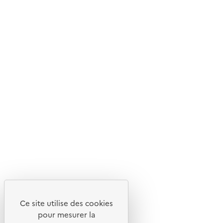
Ce site internet est pensé et développé avec un objectif
d'écoconception.
En savoir plus sur l'écoconception du site
Suivez-nous
Flux RSS
Lettres d'information de l'ADEME
X
Linkedin
Instagram
Youtube
Ce site utilise des cookies
Liens utiles
pour mesurer la
Portail de signalement