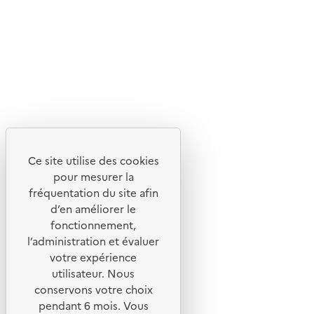
Flux RSS
Lettres d'information de l'ADEME
X
Linkedin
Instagram
Youtube
Ce site utilise des cookies
Liens utiles
pour mesurer la
Portail de signalement
fréquentation du site afin
d’en améliorer le
Foire aux questions
fonctionnement,
Formulaire de contact
l’administration et évaluer
Presse
votre expérience
utilisateur. Nous
conservons votre choix
pendant 6 mois. Vous