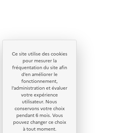
Lettres d'information de l'ADEME
X
Linkedin
Instagram
Youtube
Ce site utilise des cookies
Liens utiles
pour mesurer la
Portail de signalement
fréquentation du site afin
d’en améliorer le
Foire aux questions
fonctionnement,
Formulaire de contact
l’administration et évaluer
Presse
votre expérience
utilisateur. Nous
conservons votre choix
pendant 6 mois. Vous
pouvez changer ce choix
Plan du site
à tout moment.