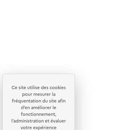
En savoir plus sur l'écoconception du site
Suivez-nous
Flux RSS
Lettres d'information de l'ADEME
X
Linkedin
Instagram
Youtube
Ce site utilise des cookies
Liens utiles
pour mesurer la
Portail de signalement
fréquentation du site afin
d’en améliorer le
Foire aux questions
fonctionnement,
Formulaire de contact
l’administration et évaluer
Presse
votre expérience