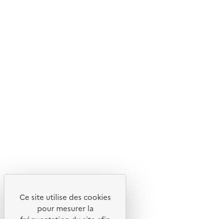
Ce site internet est pensé et développé avec un objectif
d'écoconception.
En savoir plus sur l'écoconception du site
Suivez-nous
Flux RSS
Lettres d'information de l'ADEME
X
Linkedin
Instagram
Youtube
Ce site utilise des cookies
Liens utiles
pour mesurer la
Portail de signalement