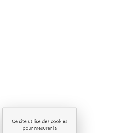
Ce site internet est pensé et développé avec un objectif
d'écoconception.
En savoir plus sur l'écoconception du site
Suivez-nous
Flux RSS
Lettres d'information de l'ADEME
X
Linkedin
Instagram
Youtube
Ce site utilise des cookies
Liens utiles
pour mesurer la
Portail de signalement