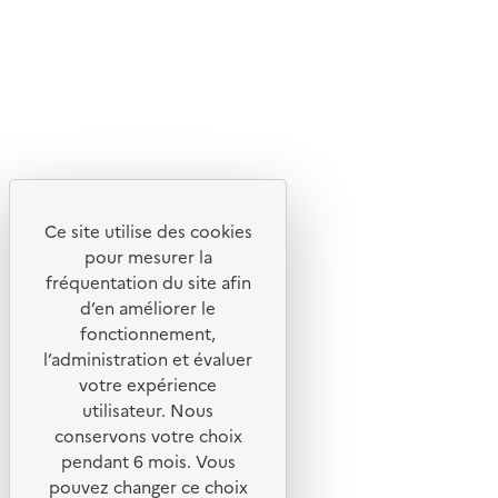
Flux RSS
Lettres d'information de l'ADEME
X
Linkedin
Instagram
Youtube
Ce site utilise des cookies
Liens utiles
pour mesurer la
Portail de signalement
fréquentation du site afin
d’en améliorer le
Foire aux questions
fonctionnement,
Formulaire de contact
l’administration et évaluer
Presse
votre expérience
utilisateur. Nous
conservons votre choix
pendant 6 mois. Vous
pouvez changer ce choix
Plan du site