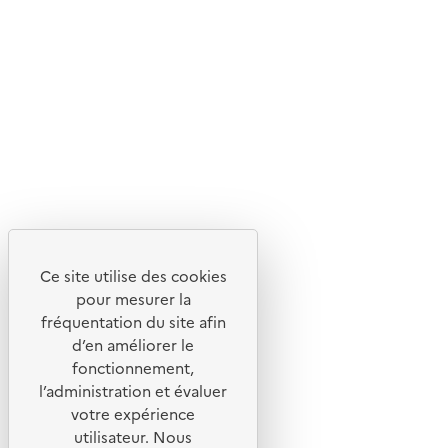
En savoir plus sur l'écoconception du site
Suivez-nous
Flux RSS
Lettres d'information de l'ADEME
X
Linkedin
Instagram
Youtube
Ce site utilise des cookies
Liens utiles
pour mesurer la
Portail de signalement
fréquentation du site afin
d’en améliorer le
Foire aux questions
fonctionnement,
Formulaire de contact
l’administration et évaluer
Presse
votre expérience
utilisateur. Nous