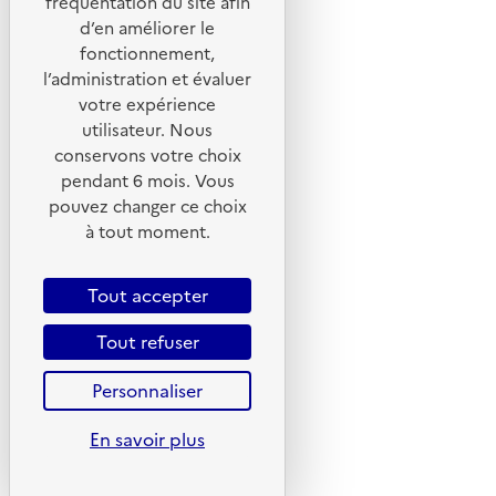
fréquentation du site afin
d’en améliorer le
Foire aux questions
fonctionnement,
Formulaire de contact
l’administration et évaluer
Presse
votre expérience
utilisateur. Nous
conservons votre choix
pendant 6 mois. Vous
pouvez changer ce choix
Plan du site
à tout moment.
Mentions légales
CGU
Tout accepter
CGV
Tout refuser
Politique des cookies
Personnaliser
Données personnelles
Accessibilité : non conforme
En savoir plus
Gestion des cookies