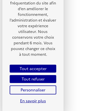
Portail de signalement
fréquentation du site afin
d’en améliorer le
Foire aux questions
fonctionnement,
Formulaire de contact
l’administration et évaluer
Presse
votre expérience
utilisateur. Nous
conservons votre choix
pendant 6 mois. Vous
pouvez changer ce choix
Plan du site
à tout moment.
Mentions légales
CGU
Tout accepter
CGV
Tout refuser
Politique des cookies
Personnaliser
Données personnelles
Accessibilité : non conforme
En savoir plus
Gestion des cookies