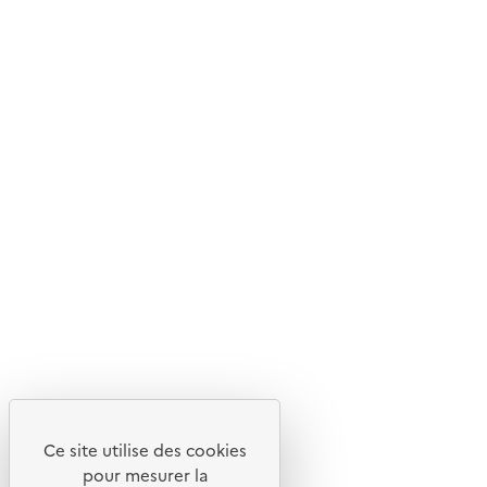
© 2026 ADEME - Tous droits réservés
Ce site internet est pensé et développé avec un objectif
d'écoconception.
En savoir plus sur l'écoconception du site
Suivez-nous
Flux RSS
Lettres d'information de l'ADEME
X
Linkedin
Instagram
Youtube
Ce site utilise des cookies
Liens utiles
pour mesurer la