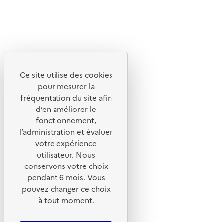
X
Linkedin
Instagram
Youtube
Ce site utilise des cookies
Liens utiles
pour mesurer la
Portail de signalement
fréquentation du site afin
d’en améliorer le
Foire aux questions
fonctionnement,
Formulaire de contact
l’administration et évaluer
Presse
votre expérience
utilisateur. Nous
conservons votre choix
pendant 6 mois. Vous
pouvez changer ce choix
Plan du site
à tout moment.
Mentions légales