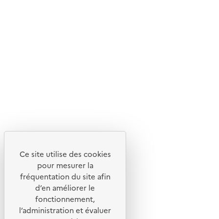
En savoir plus sur l'écoconception du site
Suivez-nous
Flux RSS
Lettres d'information de l'ADEME
X
Linkedin
Instagram
Youtube
Ce site utilise des cookies
Liens utiles
pour mesurer la
Portail de signalement
fréquentation du site afin
d’en améliorer le
Foire aux questions
fonctionnement,
Formulaire de contact
l’administration et évaluer