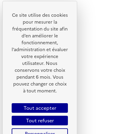
Youtube
Ce site utilise des cookies
Liens utiles
pour mesurer la
Portail de signalement
fréquentation du site afin
d’en améliorer le
Foire aux questions
fonctionnement,
Formulaire de contact
l’administration et évaluer
Presse
votre expérience
utilisateur. Nous
conservons votre choix
pendant 6 mois. Vous
pouvez changer ce choix
Plan du site
à tout moment.
Mentions légales
CGU
Tout accepter
CGV
Tout refuser
Politique des cookies
Personnaliser