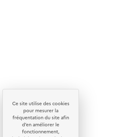
d'écoconception.
En savoir plus sur l'écoconception du site
Suivez-nous
Flux RSS
Lettres d'information de l'ADEME
X
Linkedin
Instagram
Youtube
Ce site utilise des cookies
Liens utiles
pour mesurer la
Portail de signalement
fréquentation du site afin
d’en améliorer le
Foire aux questions
fonctionnement,
Formulaire de contact