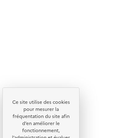
d'écoconception.
En savoir plus sur l'écoconception du site
Suivez-nous
Flux RSS
Lettres d'information de l'ADEME
X
Linkedin
Instagram
Youtube
Ce site utilise des cookies
Liens utiles
pour mesurer la
Portail de signalement
fréquentation du site afin
d’en améliorer le
Foire aux questions
fonctionnement,
Formulaire de contact
l’administration et évaluer