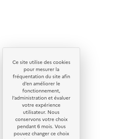
Lettres d'information de l'ADEME
X
Linkedin
Instagram
Youtube
Ce site utilise des cookies
Liens utiles
pour mesurer la
Portail de signalement
fréquentation du site afin
d’en améliorer le
Foire aux questions
fonctionnement,
Formulaire de contact
l’administration et évaluer
Presse
votre expérience
utilisateur. Nous
conservons votre choix
pendant 6 mois. Vous
pouvez changer ce choix
Plan du site