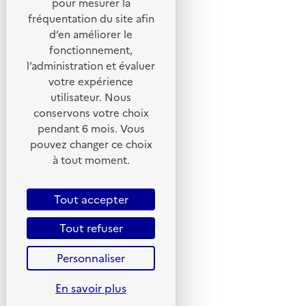
pour mesurer la
Portail de signalement
fréquentation du site afin
d’en améliorer le
Foire aux questions
fonctionnement,
Formulaire de contact
l’administration et évaluer
Presse
votre expérience
utilisateur. Nous
conservons votre choix
pendant 6 mois. Vous
pouvez changer ce choix
Plan du site
à tout moment.
Mentions légales
CGU
Tout accepter
CGV
Tout refuser
Politique des cookies
Personnaliser
Données personnelles
Accessibilité : non conforme
En savoir plus
Gestion des cookies