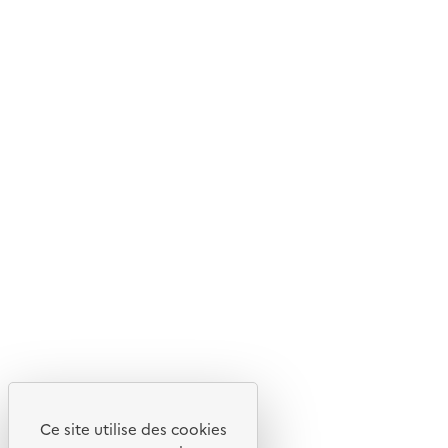
© 2026 ADEME - Tous droits réservés
Ce site internet est pensé et développé avec un objectif
d'écoconception.
En savoir plus sur l'écoconception du site
Suivez-nous
Flux RSS
Lettres d'information de l'ADEME
X
Linkedin
Instagram
Youtube
Ce site utilise des cookies
Liens utiles