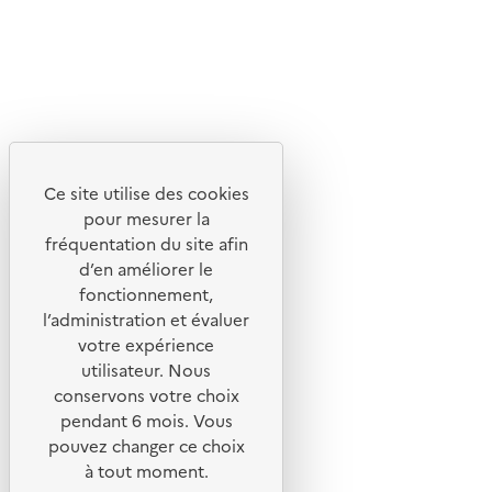
Lettres d'information de l'ADEME
X
Linkedin
Instagram
Youtube
Ce site utilise des cookies
Liens utiles
pour mesurer la
Portail de signalement
fréquentation du site afin
d’en améliorer le
Foire aux questions
fonctionnement,
Formulaire de contact
l’administration et évaluer
Presse
votre expérience
utilisateur. Nous
conservons votre choix
pendant 6 mois. Vous
pouvez changer ce choix
Plan du site
à tout moment.
Mentions légales