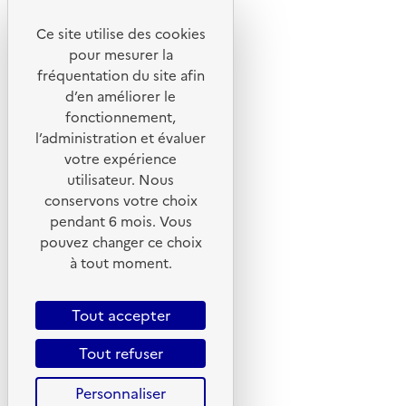
Ce site utilise des cookies
Liens utiles
pour mesurer la
Portail de signalement
fréquentation du site afin
d’en améliorer le
Foire aux questions
fonctionnement,
Formulaire de contact
l’administration et évaluer
Presse
votre expérience
utilisateur. Nous
conservons votre choix
pendant 6 mois. Vous
pouvez changer ce choix
Plan du site
à tout moment.
Mentions légales
CGU
Tout accepter
CGV
Tout refuser
Politique des cookies
Personnaliser
Données personnelles