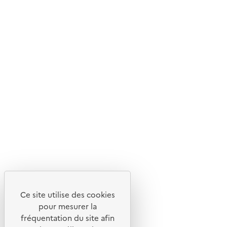
Ce site internet est pensé et développé avec un objectif
d'écoconception.
En savoir plus sur l'écoconception du site
Suivez-nous
Flux RSS
Lettres d'information de l'ADEME
X
Linkedin
Instagram
Youtube
Ce site utilise des cookies
Liens utiles
pour mesurer la
Portail de signalement
fréquentation du site afin