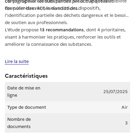
cartographier les substances préoccupantes et
Les principaux constats portent sur le manque de lisibilité
formuler des recommandations.
des périmètres REP, la diversité des dispositifs,
l’identification partielle des déchets dangereux et le besoin
de soutien aux professionnels.
L’étude propose
13 recommandations
, dont 4 prioritaires,
visant à harmoniser les pratiques, renforcer les outils et
améliorer la connaissance des substances.
Lire la suite
Caractéristiques
Date de mise en
25/07/2025
ligne
Type de document
Air
Nombre de
3
documents