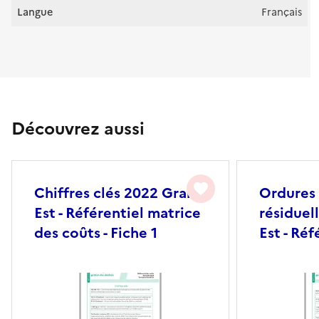
Langue
Français
Découvrez aussi
favorite
Chiffres clés 2022 Grand
Ordures
Est - Référentiel matrice
résiduel
des coûts - Fiche 1
Est - Réf
des coûts